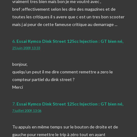
vraiment tres bien mais bon je me voutré avec ,
bref ;effectivement selon les dire des magazines et de
toutes les critiques il s avere que c est un tres bon scooter
mais j ai peur de cette fameuse critique au demarrage ...
6.
Essai Kymco Dink Street 125cc Injection : GT bien né,
25 juin 2009, 13:33
bonjour,
quelqu’un peut il me dire comment remettre a zero le
compteur partiel du dink street ?
Merci
7.
Essai Kymco Dink Street 125cc Injection : GT bien né,
7 juillet 2009, 13:06
Tu appuis en même temps sur le bouton de droite et de
gauche pour remettre le trip à zéro tout en ayant