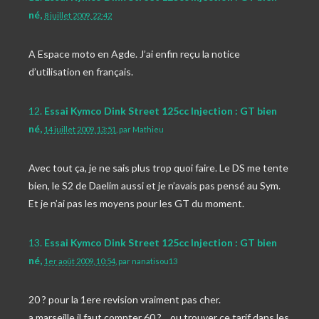
né,
8 juillet 2009, 22:42
A Espace moto en Agde. J’ai enfin reçu la notice
d’utilisation en français.
12.
Essai Kymco Dink Street 125cc Injection : GT bien
né,
14 juillet 2009, 13:51
,
par
Mathieu
Avec tout ça, je ne sais plus trop quoi faire. Le DS me tente
bien, le S2 de Daelim aussi et je n’avais pas pensé au Sym.
Et je n’ai pas les moyens pour les GT du moment.
13.
Essai Kymco Dink Street 125cc Injection : GT bien
né,
1er août 2009, 10:54
,
par
nanatisou13
20 ? pour la 1ere revision vraiment pas cher.
a marseille il faut compter 60 ? ...ou trouver ce tarif dans les