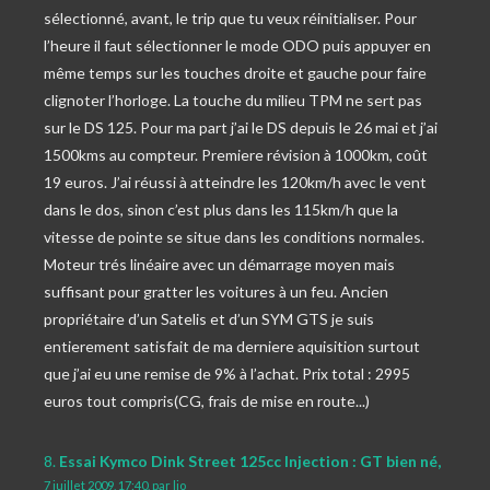
sélectionné, avant, le trip que tu veux réinitialiser. Pour
l’heure il faut sélectionner le mode ODO puis appuyer en
même temps sur les touches droite et gauche pour faire
clignoter l’horloge. La touche du milieu TPM ne sert pas
sur le DS 125. Pour ma part j’ai le DS depuis le 26 mai et j’ai
1500kms au compteur. Premiere révision à 1000km, coût
19 euros. J’ai réussi à atteindre les 120km/h avec le vent
dans le dos, sinon c’est plus dans les 115km/h que la
vitesse de pointe se situe dans les conditions normales.
Moteur trés linéaire avec un démarrage moyen mais
suffisant pour gratter les voitures à un feu. Ancien
propriétaire d’un Satelis et d’un SYM GTS je suis
entierement satisfait de ma derniere aquisition surtout
que j’ai eu une remise de 9% à l’achat. Prix total : 2995
euros tout compris(CG, frais de mise en route...)
8.
Essai Kymco Dink Street 125cc Injection : GT bien né,
7 juillet 2009, 17:40
,
par
lio