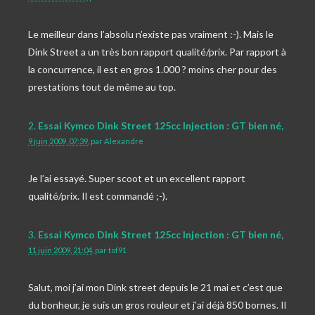
Le meilleur dans l’absolu n’existe pas vraiment :-). Mais le
Dink Street a un très bon rapport qualité/prix. Par rapport à
la concurrence, il est en gros 1.000 ? moins cher pour des
prestations tout de même au top.
2.
Essai Kymco Dink Street 125cc Injection : GT bien né,
9 juin 2009, 07:39
,
par
Alexandre
Je l’ai essayé. Super scoot et un excellent rapport
qualité/prix. Il est commandé ;-).
3.
Essai Kymco Dink Street 125cc Injection : GT bien né,
11 juin 2009, 21:04
,
par
tof91
Salut, moi j’ai mon Dink street depuis le 21 mai et c’est que
du bonheur, je suis un gros rouleur et j’ai déjà 850 bornes. Il