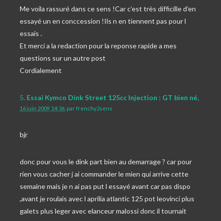
Me voila rassuré dans ce sens !Car c’est très difficille d’en
essayé un en conccession !Ils n en tiennent pas pour l
essais .
Et merci a la redaction pour la reponse rapide a mes
questions sur un autre post
Cordialement
5.
Essai Kymco Dink Street 125cc Injection : GT bien né,
16 juin 2009, 14:36
,
par
frenchy2sens
bjr
donc pour vous le dink part bien au demarrage ? car pour
rien vous cacher j ai commander le mien qui arrive cette
semaine mais je n ai pas put l essayé avant car pas dispo
,avant je roulais avec l aprilia atlantic 125 pot leovinci plus
galets plus leger avec elanceur malossi donc il tournait