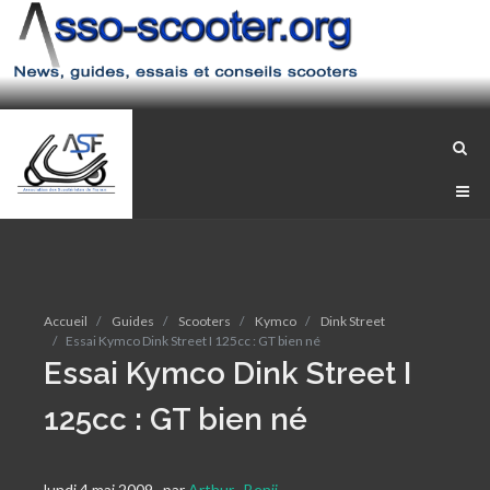
Accueil
Guides
Scooters
Kymco
Dink Street
Essai Kymco Dink Street I 125cc : GT bien né
Essai Kymco Dink Street I
125cc : GT bien né
lundi 4 mai 2009
,
par
Arthur
,
Benji