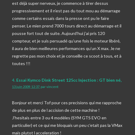
est déjà super nerveux, je commence à tirer dessus
progressivement et il n’est pas du tout mou au démarrage
comme certains essais dans la presse ont pu le faire
penser. Le mien prend 7000 tours direct au démarrage et il
pousse fort tout de suite. Aujourd’hui j’ai pris 120
compteur, et je suis persuadé qu’une fois le moteur libéré,
il aura de bien meilleures performances qu’un X max. Je ne
regrette pas mon choix et je conseille ce scoot à tous, et à
toutes !!!
4.
Essai Kymco Dink Street 125cc Injection : GT bien né,
13 juin 2009, 12:37
,
par
vincent
Bonjour et merci Tof pour ces precisions qui me rapproche
de plus en plus de l accision de cette machine !
J’hesitais entre 3 ou 4 modèles (SYM GTS EVO en
particulier) et ce qui me bloquais un peu c’etait pas la VMax
mais plutot l acceleration !