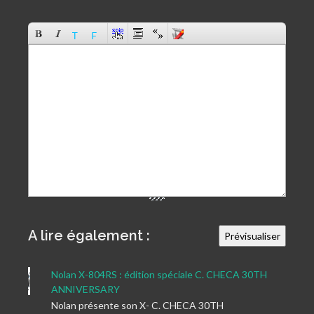
A lire également :
Nolan X-804RS : édition spéciale C. CHECA 30TH
ANNIVERSARY
Nolan présente son X- C. CHECA 30TH