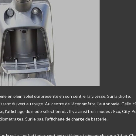
même en plein soleil qui présente en son centre, la vitesse. Sur la droite,
sant du vert au rouge. Au centre de l’économètre, l’autonomie. Celle-ci
 l’affichage du mode sélectionné. . Il y a ainsi trois modes : Eco, City, P
kilométrages. Sur le bas, l’affichage de charge de batterie.
ous la selle. Les batteries sont extractibles et pèsent chacune 7.6kg. Ch