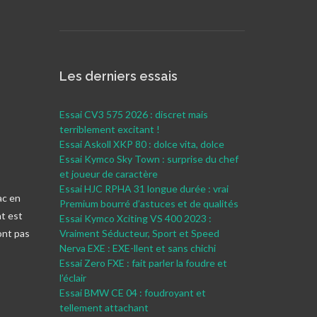
Les derniers essais
Essai CV3 575 2026 : discret mais
terriblement excitant !
Essai Askoll XKP 80 : dolce vita, dolce
Essai Kymco Sky Town : surprise du chef
et joueur de caractère
Essai HJC RPHA 31 longue durée : vrai
ac en
Premium bourré d’astuces et de qualités
nt est
Essai Kymco Xciting VS 400 2023 :
ont pas
Vraiment Séducteur, Sport et Speed
Nerva EXE : EXE-llent et sans chichi
Essai Zero FXE : fait parler la foudre et
l’éclair
Essai BMW CE 04 : foudroyant et
tellement attachant