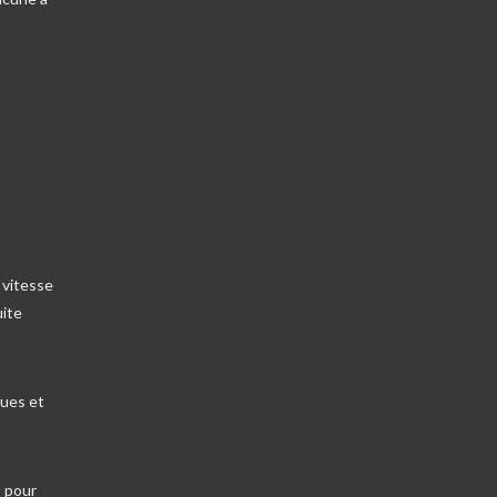
 vitesse
uite
oues et
, pour