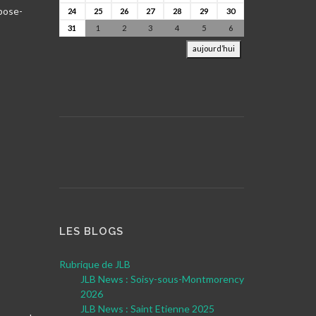
epose-
24
25
26
27
28
29
30
31
1
2
3
4
5
6
aujourd’hui
LES BLOGS
Rubrique de JLB
JLB News : Soisy-sous-Montmorency
2026
JLB News : Saint Etienne 2025