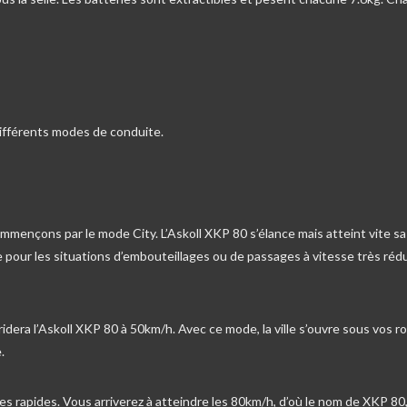
différents modes de conduite.
ommençons par le mode City. L’Askoll XKP 80 s’élance mais atteint vite sa
e pour les situations d’embouteillages ou de passages à vitesse très réd
ridera l’Askoll XKP 80 à 50km/h. Avec ce mode, la ville s’ouvre sous vos r
.
xes rapides. Vous arriverez à atteindre les 80km/h, d’où le nom de XKP 80