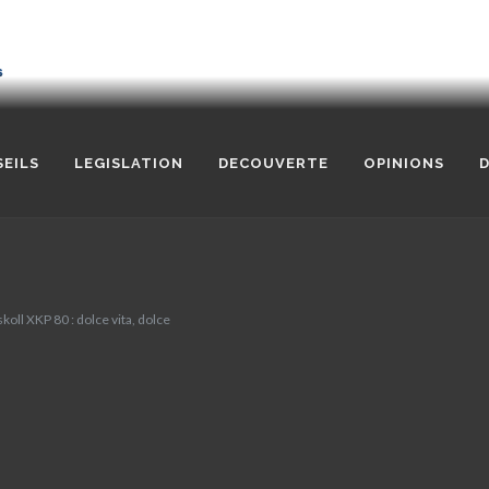
EILS
LEGISLATION
DECOUVERTE
OPINIONS
D
koll XKP 80 : dolce vita, dolce