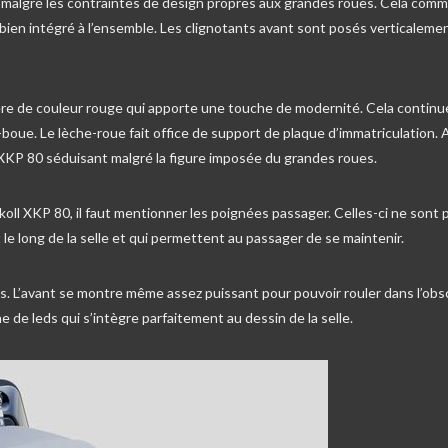
e, malgré les contraintes de design propres aux grandes roues. Cela com
 bien intégré à l’ensemble. Les clignotants avant sont posés verticalemen
ière de couleur rouge qui apporte une touche de modernité. Cela continu
-boue. Le lèche-roue fait office de support de plaque d’immatriculation. 
le XKP 80 séduisant malgré la figure imposée du grandes roues.
skoll XKP 80, il faut mentionner les poignées passager. Celles-ci ne sont 
e long de la selle et qui permettent au passager de se maintenir.
 leds. L’avant se montre même assez puissant pour pouvoir rouler dans l’obs
gne de leds qui s’intègre parfaitement au dessin de la selle.