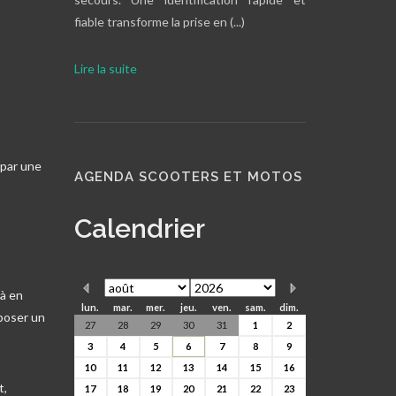
fiable transforme la prise en (...)
Lire la suite
 par une
AGENDA SCOOTERS ET MOTOS
Calendrier
 à en
lun.
mar.
mer.
jeu.
ven.
sam.
dim.
 poser un
27
28
29
30
31
1
2
3
4
5
6
7
8
9
10
11
12
13
14
15
16
t,
17
18
19
20
21
22
23