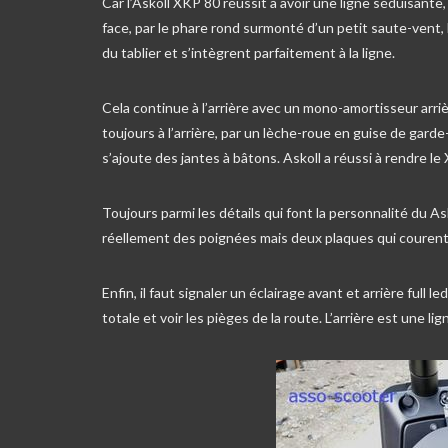
Car l’Askoll XKP 80 réussit à avoir une ligne séduisant
face, par le phare rond surmonté d’un petit saute-vent,
du tablier et s’intègrent parfaitement à la ligne.
Cela continue à l’arrière avec un mono-amortisseur arr
toujours à l’arrière, par un lèche-roue en guise de garde
s’ajoute des jantes à bâtons. Askoll a réussi à rendre 
Toujours parmi les détails qui font la personnalité du A
réellement des poignées mais deux plaques qui courent l
Enfin, il faut signaler un éclairage avant et arrière full
totale et voir les pièges de la route. L’arrière est une li