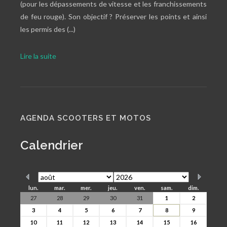
(pour les dépassements de vitesse et les franchissements
de feu rouge). Son objectif ? Préserver les points et ainsi
les permis des (...)
Lire la suite
AGENDA SCOOTERS ET MOTOS
Calendrier
lun.
mar.
mer.
jeu.
ven.
sam.
dim.
27
28
29
30
31
1
2
3
4
5
6
7
8
9
10
11
12
13
14
15
16