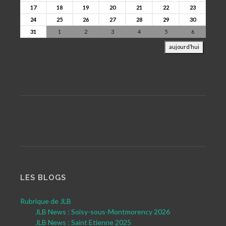
17
18
19
20
21
22
23
24
25
26
27
28
29
30
31
1
2
3
4
5
6
aujourd’hui
LES BLOGS
Rubrique de JLB
JLB News : Soisy-sous-Montmorency 2026
JLB News : Saint Etienne 2025