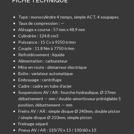
FICHE TECHNIQUE
Type : monocylindre 4 temps, simple ACT, 4 soupapes
Taux de compression : —
Alésage x course : 57 mm x 48.9 mm
Cylindrée : 124.8 cm3
Puissance : 15 Cv à 9250 tr/mn
Couple : 11.8 Nm à 7750 tr/mn
Refroidissement : liquide
Alimentation : carburateur
Mise en route : démarreur électrique
Boîte : variateur automatique
Embrayage : centrifuge
Cadre : cadre en tube d’acier
Suspensions AV / AR : fourche hydraulique, Ø 37mm
débattement — mm / double-amortisseur préréglable 5
position, débattement — mm
Freins AV / AR : simple disque Ø 240mm, double piston
/ simple disque Ø 210mm, simple piston
Freinage séparé
Pneus AV / AR : 120/70 x 13 / 130/60 x 13