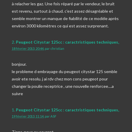
à relacher les gaz. Une fois réparé par le vendeur, le bruit
est revenu, surtout à chaud. c’est assez désagréable et
semble montrer un manque de fiabilité de ce modèle après
environ 3000 kilomètres ce qui est assez surprenant.
2.
Peugeot Citystar 125cc : caractristiques techniques,
18 février 2013, 20:44
,
par
christian
bonjour.
le probleme d embrayage du peugeot citystar 125 semble
avoir ete resolu. j ai rdv chez mon cons peugeot pour
changer la poulie receptrice , une nouvelle renforcee....a
suivre
1.
Peugeot Citystar 125cc : caractristiques techniques,
19 février 2013, 11:14
,
par
ASF
Tiens-nous au courant.