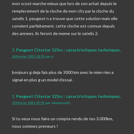
mon scoot marche mieux que lors de son achat depuis le
remplecement de la cloche de mon city par la cloche du
satelis 1. peugeot n a trouve que cette solution mais elle
convient parfaitement. cette cloche est connue depuis
des annees. ils feront de meme sur le satelis 2.
3.
Peugeot Citystar 125cc : caractristiques techniques,
24 février 2013, 03:35
,
par
jc
bonjours g deja fais plus de 3000 km avec le mien rien a
signal en plus g un model d’essai .
1.
Peugeot Citystar 125cc : caractristiques techniques,
25 février 2013, 07:55
,
par
emmanuelG.
Si tu veux nous faire un compte rendu de tes 3.000km,
nous sommes preneurs !