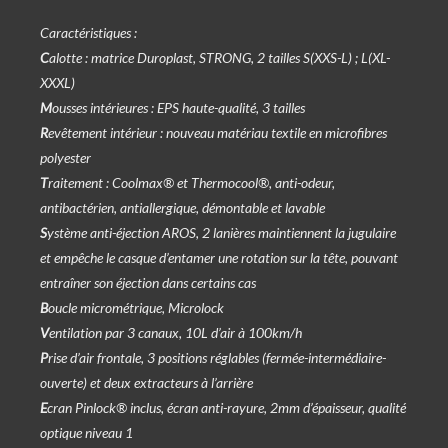
Caractéristiques :
C
alotte : matrice Duroplast, STRONG, 2 tailles S(XXS-L) ; L(XL-
XXXL)
M
ousses intérieures : EPS haute-qualité, 3 tailles
R
evêtement intérieur : nouveau matériau textile en microfibres
polyester
T
raitement : Coolmax® et Thermocool®, anti-odeur,
antibactérien, antiallergique, démontable et lavable
S
ystème anti-éjection AROS, 2 lanières maintiennent la jugulaire
et empêche le casque d’entamer une rotation sur la tête, pouvant
entraîner son éjection dans certains cas
B
oucle micrométrique, Microlock
V
entilation par 3 canaux, 10L d’air à 100km/h
P
rise d’air frontale, 3 positions réglables (fermée-intermédiaire-
ouverte) et deux extracteurs à l’arrière
E
cran Pinlock® inclus, écran anti-rayure, 2mm d’épaisseur, qualité
optique niveau 1