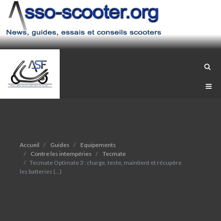
Accueil
Guides
Equipements
Contre les intempéries
Tecmate
Tecmate Optimate 3 : charge, teste, maintient et récupère
les batteries (...)