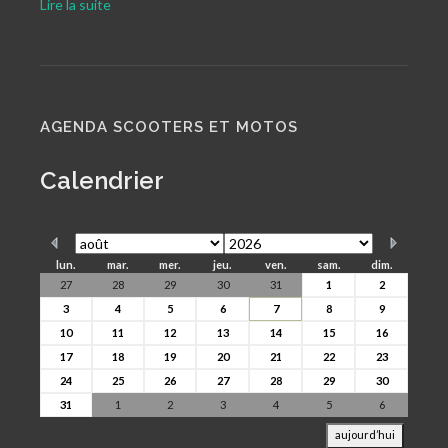
Lire la suite
AGENDA SCOOTERS ET MOTOS
Calendrier
lun.
mar.
mer.
jeu.
ven.
sam.
dim.
27
28
29
30
31
1
2
3
4
5
6
7
8
9
10
11
12
13
14
15
16
17
18
19
20
21
22
23
24
25
26
27
28
29
30
31
1
2
3
4
5
6
aujourd’hui