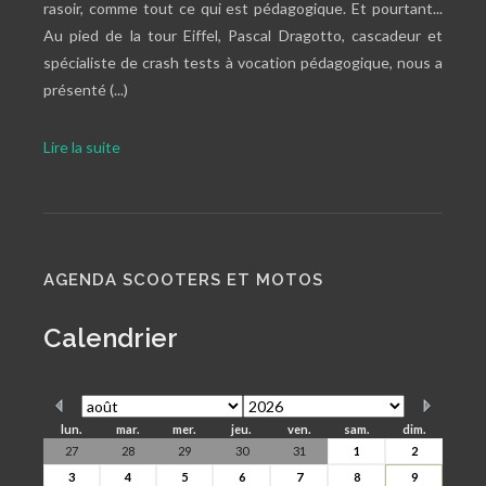
rasoir, comme tout ce qui est pédagogique. Et pourtant...
Au pied de la tour Eiffel, Pascal Dragotto, cascadeur et
spécialiste de crash tests à vocation pédagogique, nous a
présenté (...)
Lire la suite
AGENDA SCOOTERS ET MOTOS
Calendrier
lun.
mar.
mer.
jeu.
ven.
sam.
dim.
27
28
29
30
31
1
2
3
4
5
6
7
8
9