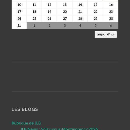
10
11
12
13
14
15
16
17
18
19
20
21
22
23
24
25
26
27
28
29
30
31
1
2
3
4
5
6
aujourd’hui
LES BLOGS
Rubrique de JLB
JLB News : Soisy-sous-Montmorency 2026