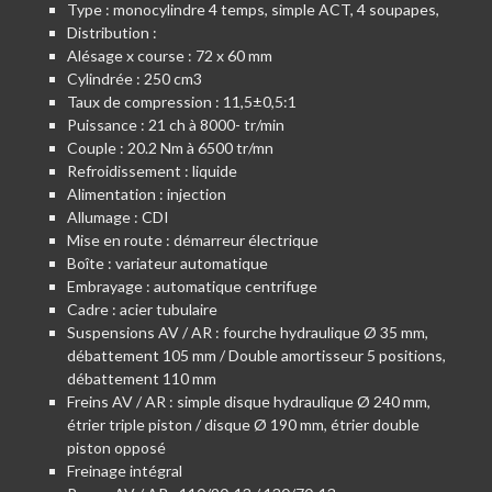
Type : monocylindre 4 temps, simple ACT, 4 soupapes,
Distribution :
Alésage x course : 72 x 60 mm
Cylindrée : 250 cm3
Taux de compression : 11,5±0,5:1
Puissance : 21 ch à 8000- tr/min
Couple : 20.2 Nm à 6500 tr/mn
Refroidissement : liquide
Alimentation : injection
Allumage : CDI
Mise en route : démarreur électrique
Boîte : variateur automatique
Embrayage : automatique centrifuge
Cadre : acier tubulaire
Suspensions AV / AR : fourche hydraulique Ø 35 mm,
débattement 105 mm / Double amortisseur 5 positions,
débattement 110 mm
Freins AV / AR : simple disque hydraulique Ø 240 mm,
étrier triple piston / disque Ø 190 mm, étrier double
piston opposé
Freinage intégral