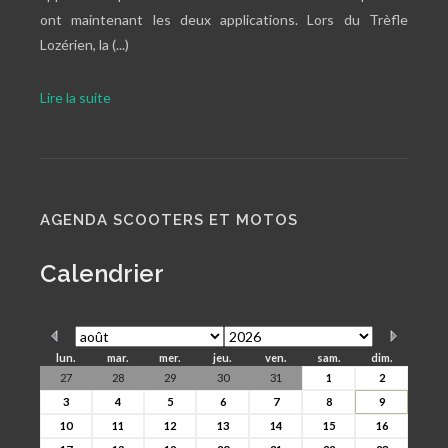
ont maintenant les deux applications. Lors du Trèfle
Lozérien, la (...)
Lire la suite
AGENDA SCOOTERS ET MOTOS
Calendrier
lun.
mar.
mer.
jeu.
ven.
sam.
dim.
27
28
29
30
31
1
2
3
4
5
6
7
8
9
10
11
12
13
14
15
16