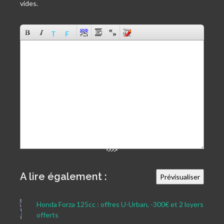
vides.
A lire également :
Honda Forza 125cc : offres U-Urban, -300€ et 2 loyers
offerts