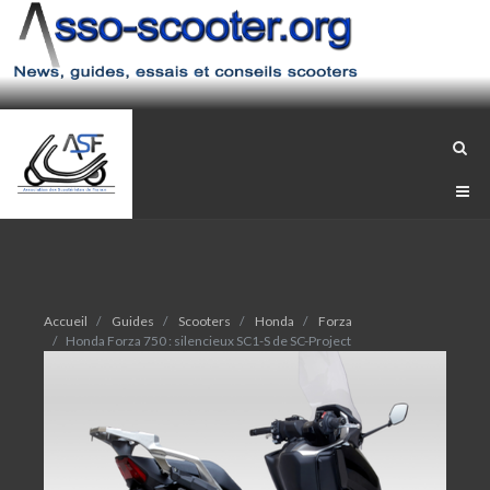
Accueil
Guides
Scooters
Honda
Forza
Honda Forza 750 : silencieux SC1-S de SC-Project