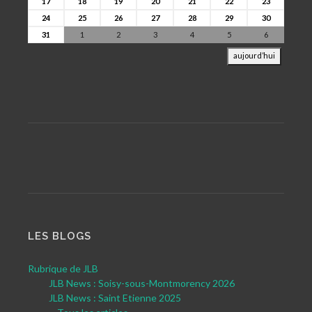
17
18
19
20
21
22
23
24
25
26
27
28
29
30
31
1
2
3
4
5
6
aujourd’hui
LES BLOGS
Rubrique de JLB
JLB News : Soisy-sous-Montmorency 2026
JLB News : Saint Etienne 2025