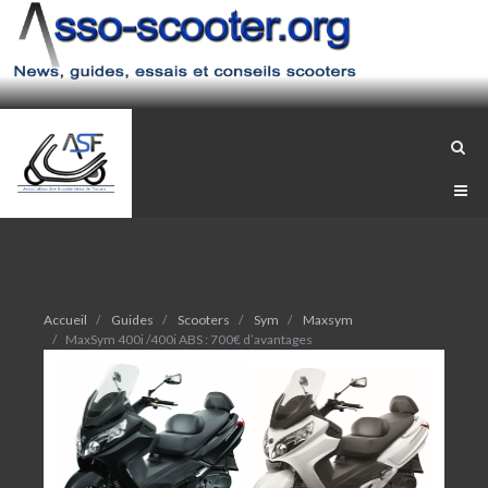
Accueil
Guides
Scooters
Sym
Maxsym
MaxSym 400i /400i ABS : 700€ d’avantages