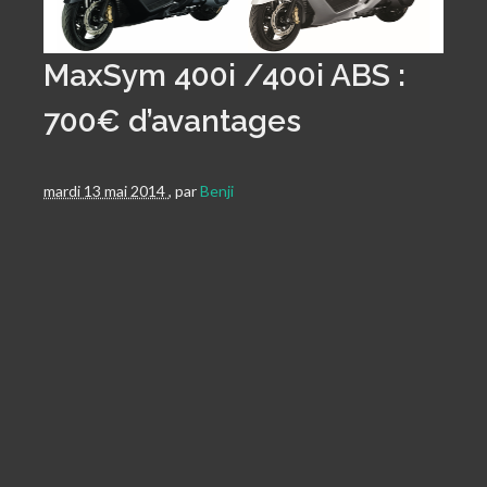
MaxSym 400i /400i ABS :
700€ d’avantages
mardi 13 mai 2014
,
par
Benji