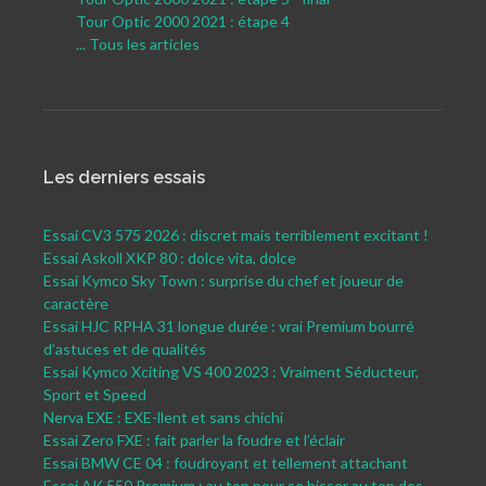
Tour Optic 2000 2021 : étape 4
... Tous les articles
Les derniers essais
Essai CV3 575 2026 : discret mais terriblement excitant !
Essai Askoll XKP 80 : dolce vita, dolce
Essai Kymco Sky Town : surprise du chef et joueur de
caractère
Essai HJC RPHA 31 longue durée : vrai Premium bourré
d’astuces et de qualités
Essai Kymco Xciting VS 400 2023 : Vraiment Séducteur,
Sport et Speed
Nerva EXE : EXE-llent et sans chichi
Essai Zero FXE : fait parler la foudre et l’éclair
Essai BMW CE 04 : foudroyant et tellement attachant
Essai AK 550 Premium : au top pour se hisser au top des