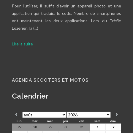
Pour l'utiliser, il suffit d’avoir un appareil photo et une
application qui traduira le code. Nombre de smartphones
ont maintenant les deux applications. Lors du Trèfle
Lozérien, la (...)
Lire la suite
AGENDA SCOOTERS ET MOTOS
Calendrier
lun.
mar.
mer.
jeu.
ven.
sam.
dim.
27
28
29
30
31
1
2