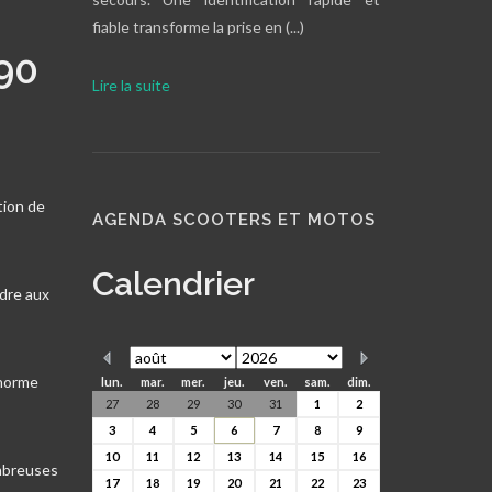
fiable transforme la prise en (...)
90
Lire la suite
tion de
AGENDA SCOOTERS ET MOTOS
Calendrier
ndre aux
 norme
lun.
mar.
mer.
jeu.
ven.
sam.
dim.
27
28
29
30
31
1
2
3
4
5
6
7
8
9
10
11
12
13
14
15
16
ombreuses
17
18
19
20
21
22
23