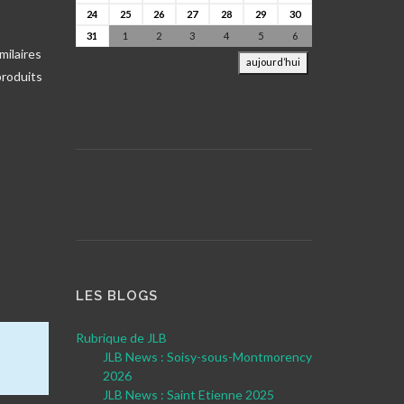
24
25
26
27
28
29
30
31
1
2
3
4
5
6
milaires
aujourd’hui
produits
LES BLOGS
Rubrique de JLB
JLB News : Soisy-sous-Montmorency
2026
JLB News : Saint Etienne 2025