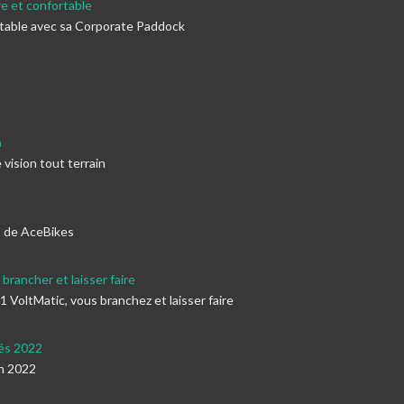
e et confortable
rtable avec sa Corporate Paddock
n
vision tout terrain
s de AceBikes
rancher et laisser faire
oltMatic, vous branchez et laisser faire
tés 2022
n 2022