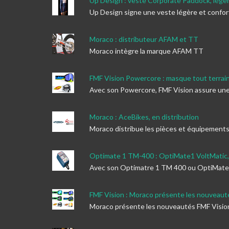
Up Design : veste Corporate Paddock, légèr
Up Design signe une veste légère et confo
Moraco : distributeur AFAM et TT
Moraco intègre la marque AFAM TT
FMF Vision Powercore : masque tout terrai
Avec son Powercore, FMF Vision assure une 
Moraco : AceBikes, en distribution
Moraco distribue les pièces et équipement
Optimate 1 TM-400 : OptiMate1 VoltMatic, b
Avec son Optimatre 1 TM 400 ou OptiMate1 V
FMF Vision : Moraco présente les nouveau
Moraco présente les nouveautés FMF Visio