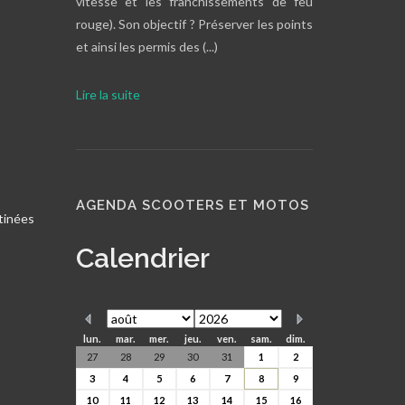
vitesse et les franchissements de feu
rouge). Son objectif ? Préserver les points
et ainsi les permis des (...)
Lire la suite
AGENDA SCOOTERS ET MOTOS
stinées
Calendrier
lun.
mar.
mer.
jeu.
ven.
sam.
dim.
27
28
29
30
31
1
2
3
4
5
6
7
8
9
10
11
12
13
14
15
16