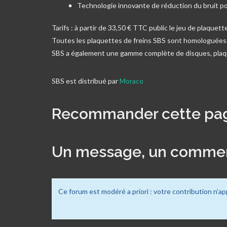
Technologie innovante de réduction du bruit pou
Tarifs : à partir de 33,50 € TTC public le jeu de plaquett
Toutes les plaquettes de freins SBS sont homologuée
SBS a également une gamme complète de disques, plaqu
SBS est distribué par
Moraco
Recommander cette pa
Un message, un commen
Ce forum est modéré a priori : votre contribution n’ap