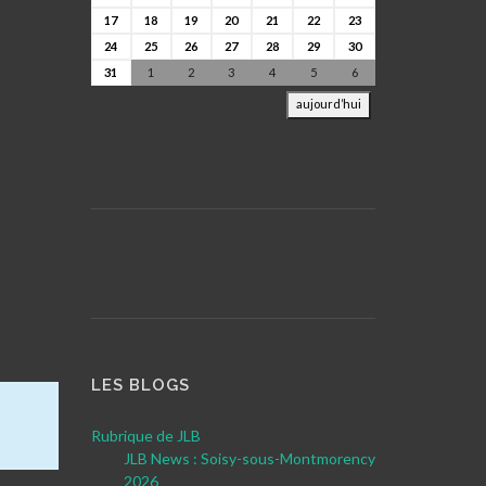
17
18
19
20
21
22
23
24
25
26
27
28
29
30
31
1
2
3
4
5
6
aujourd’hui
LES BLOGS
Rubrique de JLB
JLB News : Soisy-sous-Montmorency
2026