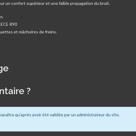
r un confort supérieur et une faible propagation du bruit.
es
s ECE R90
ettes et mâchoires de freins.
ge
taire ?
paraîtra qu’après avoir été validée par un administrateur du site.