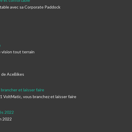
e et confortable
rtable avec sa Corporate Paddock
n
vision tout terrain
s de AceBikes
rancher et laisser faire
oltMatic, vous branchez et laisser faire
tés 2022
n 2022