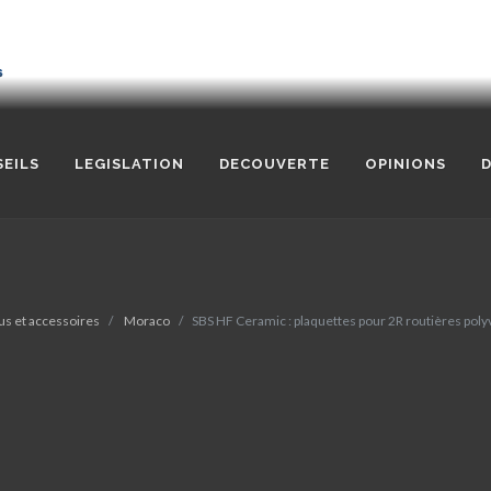
EILS
LEGISLATION
DECOUVERTE
OPINIONS
D
us et accessoires
Moraco
SBS HF Ceramic : plaquettes pour 2R routières poly