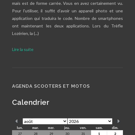
mais est de forme carrée. Vous en avez certainement vu.
Pour l'utiliser, il suffit d’avoir un appareil photo et une
application qui traduira le code. Nombre de smartphones
ont maintenant les deux applications. Lors du Trèfle
Lozérien, la (...)
Lire la suite
AGENDA SCOOTERS ET MOTOS
Calendrier
lun.
mar.
mer.
jeu.
ven.
sam.
dim.
27
28
29
30
31
1
2