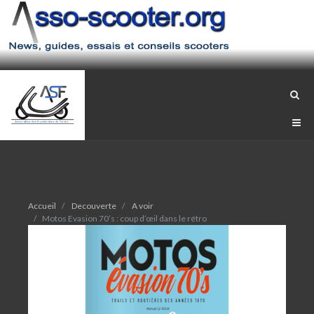
Accueil
Decouverte
A voir
Motos Evasion 70’s : coup d’œil dans le rétro