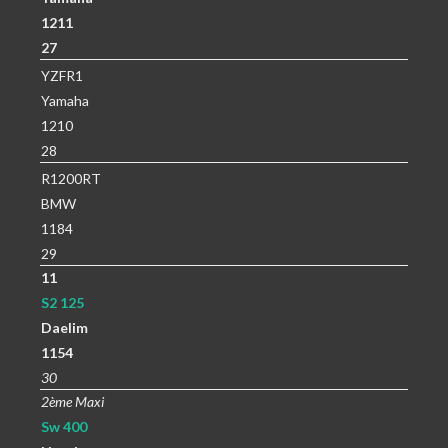
1211
27
YZFR1
Yamaha
1210
28
R1200RT
BMW
1184
29
11
S2 125
Daelim
1154
30
2ème Maxi
Sw 400