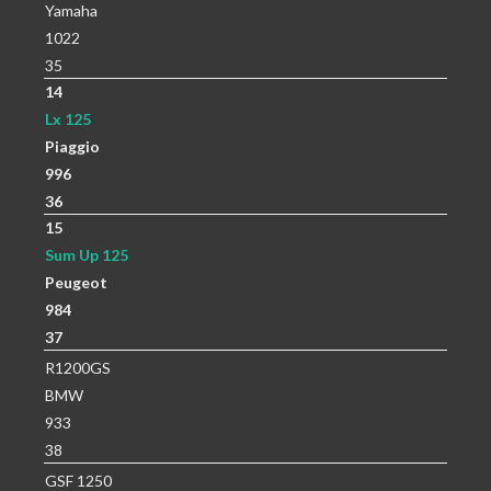
Yamaha
1022
35
14
Lx 125
Piaggio
996
36
15
Sum Up 125
Peugeot
984
37
R1200GS
BMW
933
38
GSF 1250