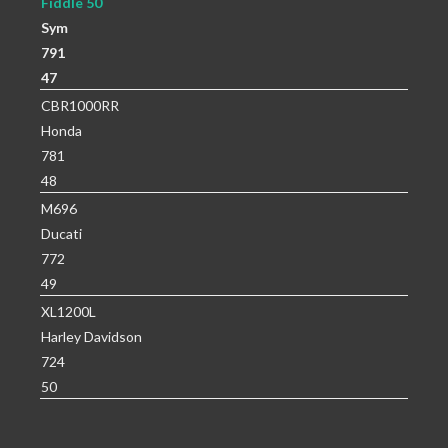
Fiddle 50
Sym
791
47
CBR1000RR
Honda
781
48
M696
Ducati
772
49
XL1200L
Harley Davidson
724
50