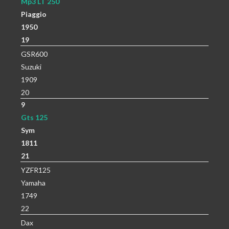
Mp3 LT 250
Piaggio
1950
19
GSR600
Suzuki
1909
20
9
Gts 125
Sym
1811
21
YZFR125
Yamaha
1749
22
Dax