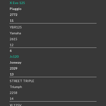
X Evo 125
Piaggio
2772
11
YBR125
Yamaha
2615
12
6
Js120
Jonway
2329
13
STREET TRIPLE
Triumph
2258
14
XL125V