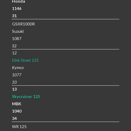
Honda
1146
31
GSXR1000R
Suzuki
1087
32
12
Dink Street 125
Kymco
1077
33
13
Skycruiser 125
MBK
1040
34
WR 125